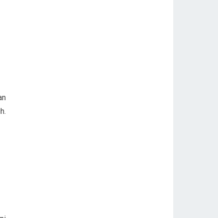
an
h.