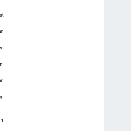
at
an
si
ni
an
an
21