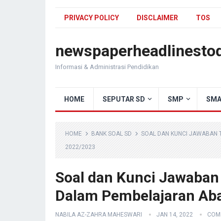
PRIVACY POLICY
DISCLAIMER
TOS
newspaperheadlinesto
Informasi & Administrasi Pendidikan
HOME
SEPUTAR SD
SMP
SMA
HOME
BANK SOAL SD
SOAL DAN KUNCI JAWABAN 
2022/2023
Soal dan Kunci Jawaban
Dalam Pembelajaran Ab
NABILA AZ-ZAHRA MAHESWARI
JAN 14, 2022
COM