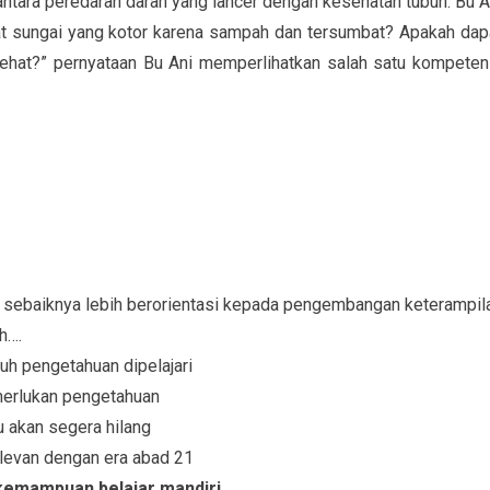
ntara peredaran darah yang lancer dengan kesehatan tubuh. Bu A
at sungai yang kotor karena sampah dan tersumbat? Apakah dap
ehat?” pernyataan Bu Ani memperlihatkan salah satu kompeten
 sebaiknya lebih berorientasi kepada pengembangan keterampil
h….
h pengetahuan dipelajari
merlukan pengetahuan
u akan segera hilang
elevan dengan era abad 21
kemampuan belajar mandiri