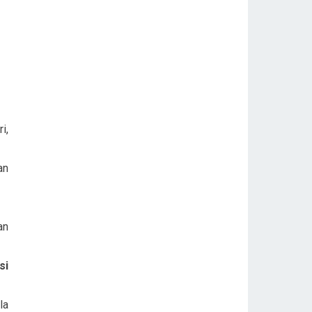
i,
an
an
si
la