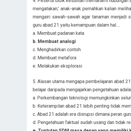
4. Peserta didik kesulitan memahami hubungan a
mengatakan;’ anak-anak pernahkan kalian melih
mengairi sawah-sawah agar tanaman menjadi s
guru abad 21 yaitu kemampuan dalam hal….
a. Membuat padanan kata
b. Membuat analogi
c. Menghadirkan contoh
d. Membuat metafora
e. Melakukan eksplorasi
5. Alasan utama mengapa pembelajaran abad 21
belajar daripada mengajarkan pengetahuan adala
a. Perkembangan teknologi memungkinkan seluru
b. Keterampilan abad 21 lebih penting tidak me
c. Abad 21 adalah era disrupsi dimana peran gur
d. Pengetahuan faktual sudah usang dan tidak r
e. Tuntutan SDM masa depan yang memiliki 