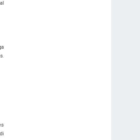
al
ga
s.
es
di