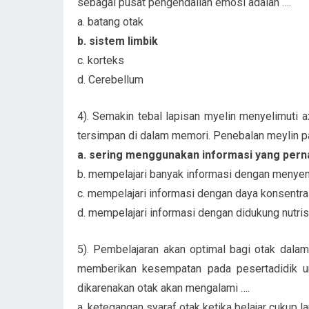
sebagai pusat pengendalian emosi adalah ….
a. batang otak
b. sistem limbik
c. korteks
d. Cerebellum
4). Semakin tebal lapisan myelin menyelimuti
tersimpan di dalam memori. Penebalan meylin pa
a. sering menggunakan informasi yang perna
b. mempelajari banyak informasi dengan menye
c. mempelajari informasi dengan daya konsentras
d. mempelajari informasi dengan didukung nutris
5). Pembelajaran akan optimal bagi otak dala
memberikan kesempatan pada pesertadidik unt
dikarenakan otak akan mengalami ….
a. ketegangan syaraf otak ketika belajar cukup l