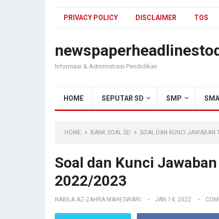
PRIVACY POLICY
DISCLAIMER
TOS
newspaperheadlinesto
Informasi & Administrasi Pendidikan
HOME
SEPUTAR SD
SMP
SMA
HOME
BANK SOAL SD
SOAL DAN KUNCI JAWABAN T
Soal dan Kunci Jawaban
2022/2023
NABILA AZ-ZAHRA MAHESWARI
JAN 14, 2022
COM