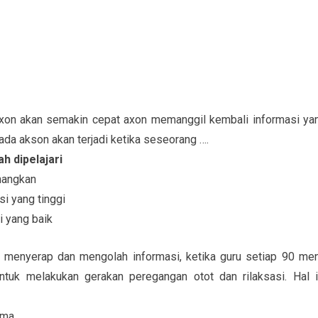
 axon akan semakin cepat axon memanggil kembali informasi ya
da akson akan terjadi ketika seseorang ….
h dipelajari
nangkan
i yang tinggi
i yang baik
m menyerap dan mengolah informasi, ketika guru setiap 90 men
uk melakukan gerakan peregangan otot dan rilaksasi. Hal i
ama