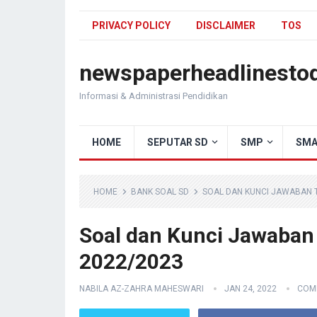
PRIVACY POLICY
DISCLAIMER
TOS
newspaperheadlinesto
Informasi & Administrasi Pendidikan
HOME
SEPUTAR SD
SMP
SMA
HOME
BANK SOAL SD
SOAL DAN KUNCI JAWABAN T
Soal dan Kunci Jawaban
2022/2023
NABILA AZ-ZAHRA MAHESWARI
JAN 24, 2022
COM