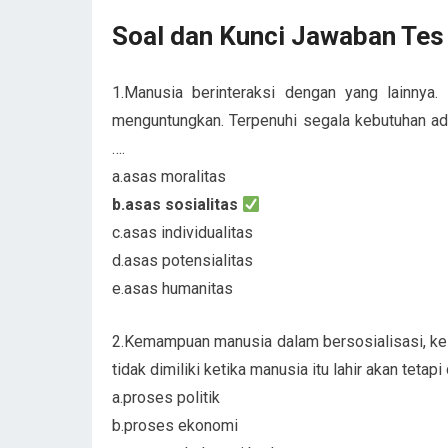
Soal dan Kunci Jawaban Tes
1.Manusia berinteraksi dengan yang lainnya.
menguntungkan. Terpenuhi segala kebutuhan adal
….
a.asas moralitas
b.asas sosialitas
c.asas individualitas
d.asas potensialitas
e.asas humanitas
2.Kemampuan manusia dalam bersosialisasi, k
tidak dimiliki ketika manusia itu lahir akan tetapi
a.proses politik
b.proses ekonomi