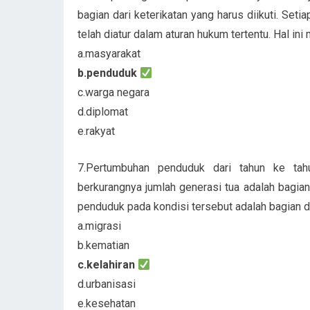
bagian dari keterikatan yang harus diikuti. Seti
telah diatur dalam aturan hukum tertentu. Hal in
a.masyarakat
b.penduduk
c.warga negara
d.diplomat
e.rakyat
7.Pertumbuhan penduduk dari tahun ke ta
berkurangnya jumlah generasi tua adalah bagian
penduduk pada kondisi tersebut adalah bagian d
a.migrasi
b.kematian
c.kelahiran
d.urbanisasi
e.kesehatan