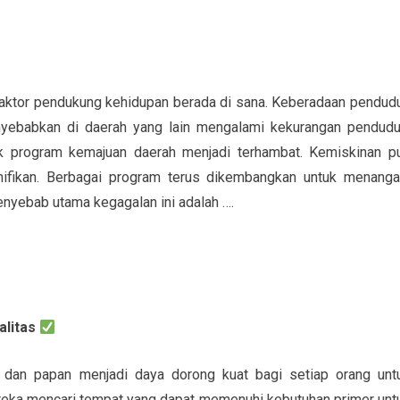
faktor pendukung kehidupan berada di sana. Keberadaan pendud
nyebabkan di daerah yang lain mengalami kekurangan pendudu
k program kemajuan daerah menjadi terhambat. Kemiskinan p
gnifikan. Berbagai program terus dikembangkan untuk menanga
enyebab utama kegagalan ini adalah ….
alitas
dan papan menjadi daya dorong kuat bagi setiap orang unt
ereka mencari tempat yang dapat memenuhi kebutuhan primer unt