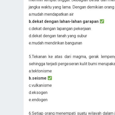
jangka waktu yang lama. Dengan demikian orang
a.mudah mendapatkan air
b.dekat dengan lahan-lahan garapan
c.dekat dengan lapangan pekerjaan
d.dekat dengan tanah yang subur
e.mudah mendirikan bangunan
5.Tekanan ke atas dari magma, gerak lempeng
sehingga terjadi pergeseran kulit bumi merupaka
a.tektonisme
b.seisme
c.vulkanisme
d.eksogen
e.endogen
6.Setiap orang menempati suatu wilayah dalam j