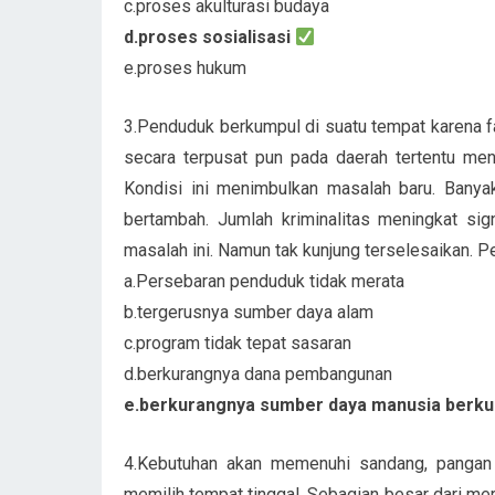
c.proses akulturasi budaya
d.proses sosialisasi
e.proses hukum
3.Penduduk berkumpul di suatu tempat karena 
secara terpusat pun pada daerah tertentu me
Kondisi ini menimbulkan masalah baru. Banya
bertambah. Jumlah kriminalitas meningkat si
masalah ini. Namun tak kunjung terselesaikan. P
a.Persebaran penduduk tidak merata
b.tergerusnya sumber daya alam
c.program tidak tepat sasaran
d.berkurangnya dana pembangunan
e.berkurangnya sumber daya manusia berku
4.Kebutuhan akan memenuhi sandang, pangan 
memilih tempat tinggal. Sebagian besar dari m