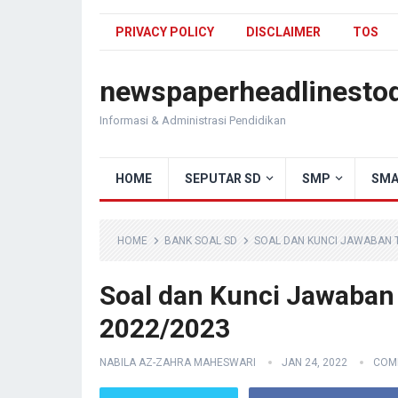
PRIVACY POLICY
DISCLAIMER
TOS
newspaperheadlinesto
Informasi & Administrasi Pendidikan
HOME
SEPUTAR SD
SMP
SMA
HOME
BANK SOAL SD
SOAL DAN KUNCI JAWABAN T
Soal dan Kunci Jawaban
2022/2023
NABILA AZ-ZAHRA MAHESWARI
JAN 24, 2022
COM