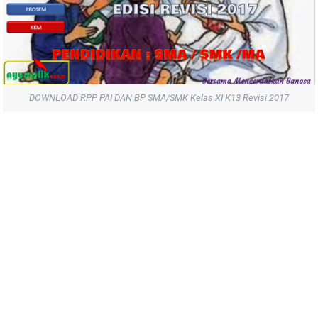
DOWNLOAD RPP PAI DAN BP SMA/SMK Kelas XI K13 Revisi 2017