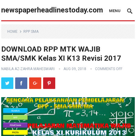
newspaperheadlinestoday.com
MENU
HOME
RPP SMA
DOWNLOAD RPP MTK WAJIB
SMA/SMK Kelas XI K13 Revisi 2017
NABILA AZ-ZAHRA MAHESWARI
AUG 09, 2018
COMMENTS OFF