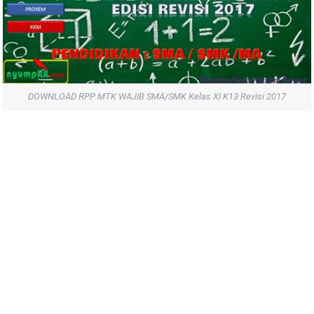
DOWNLOAD RPP MTK WAJIB SMA/SMK Kelas XI K13 Revisi 2017