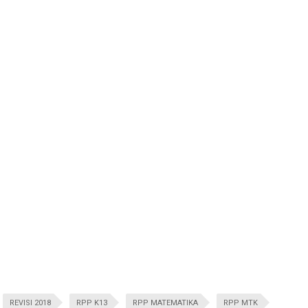
REVISI 2018
RPP K13
RPP MATEMATIKA
RPP MTK