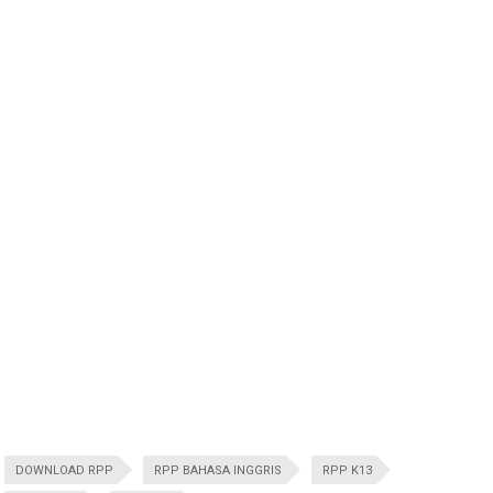
DOWNLOAD RPP
RPP BAHASA INGGRIS
RPP K13