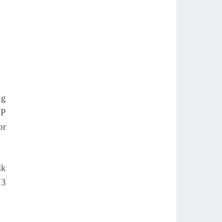
ng
PP
or
ik
13