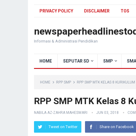
PRIVACY POLICY
DISCLAIMER
TOS
newspaperheadlinesto
Informasi & Administrasi Pendidikan
HOME
SEPUTAR SD
SMP
SMA
HOME
RPP SMP
RPP SMP MTK KELAS 8 KURIKULUM 
RPP SMP MTK Kelas 8 Ku
NABILA AZ-ZAHRA MAHESWARI
JUN 03, 2018
COM
Tweet on Twitter
Share on Facebook