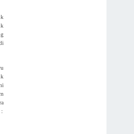
uk
uk
ng
di
ru
uk
mi
am
ra
 :