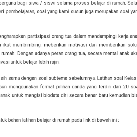
berguna bagi siwa / siswi selama proses belajar di rumah. Sela
ri pembelajaran, soal yang kami susun juga merupakan soal ya
engharapkan partisipasi orang tua dalam mendampingi kerja ana
ga ikut membimbing, meberikan motivasi dan memberikan solu
i rumah. Dengan adanya peran orang tua, secara mental anak ak
si untuk belajar lebih rajin.
asih sama dengan soal subtema sebelumnya. Latihan soal Kelas
n menggunakan format pilihan ganda yang terdiri dari 20 soa
anak untuk mengisi biodata diri secara benar baru kemudian bi
uk bahan latihan belajar di rumah pada link di bawah ini :