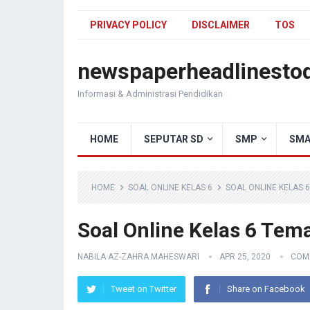
PRIVACY POLICY
DISCLAIMER
TOS
newspaperheadlinesto
Informasi & Administrasi Pendidikan
HOME
SEPUTAR SD
SMP
SMA
HOME
SOAL ONLINE KELAS 6
SOAL ONLINE KELAS 
Soal Online Kelas 6 Tem
NABILA AZ-ZAHRA MAHESWARI
APR 25, 2020
COM
Tweet on Twitter
Share on Facebook