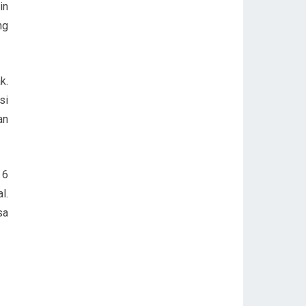
in
ng
k.
si
an
 6
l.
sa