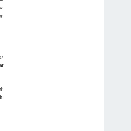
sa
an
a/
ar
ah
ri