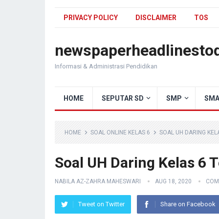
PRIVACY POLICY
DISCLAIMER
TOS
newspaperheadlinesto
Informasi & Administrasi Pendidikan
HOME
SEPUTAR SD
SMP
SMA
HOME
SOAL ONLINE KELAS 6
SOAL UH DARING KEL
Soal UH Daring Kelas 6
NABILA AZ-ZAHRA MAHESWARI
AUG 18, 2020
COM
Tweet on Twitter
Share on Facebook