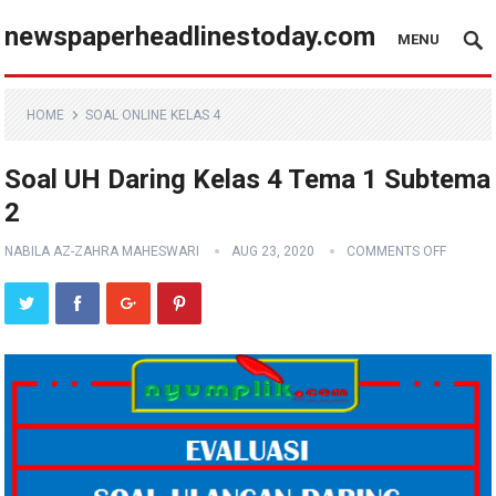
newspaperheadlinestoday.com
MENU
HOME
SOAL ONLINE KELAS 4
Soal UH Daring Kelas 4 Tema 1 Subtema
2
NABILA AZ-ZAHRA MAHESWARI
AUG 23, 2020
COMMENTS OFF