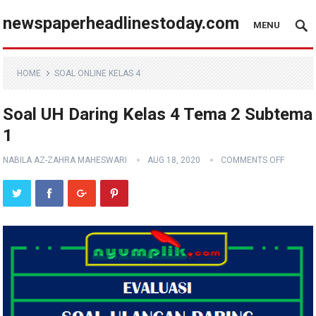
newspaperheadlinestoday.com
MENU
HOME
SOAL ONLINE KELAS 4
Soal UH Daring Kelas 4 Tema 2 Subtema
1
NABILA AZ-ZAHRA MAHESWARI
AUG 18, 2020
COMMENTS OFF