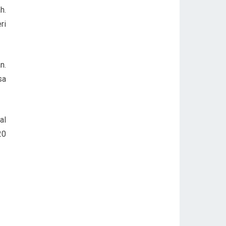
h.
ri
n.
sa
al
20