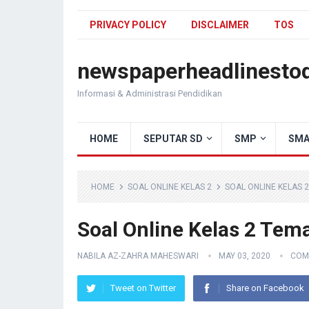
PRIVACY POLICY
DISCLAIMER
TOS
newspaperheadlinesto
Informasi & Administrasi Pendidikan
HOME
SEPUTAR SD
SMP
SMA
HOME
SOAL ONLINE KELAS 2
SOAL ONLINE KELAS 
Soal Online Kelas 2 Tem
NABILA AZ-ZAHRA MAHESWARI
MAY 03, 2020
COM
Tweet on Twitter
Share on Facebook