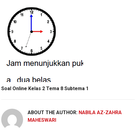
Soal Online Kelas 2 Tema 8 Subtema 1
ABOUT THE AUTHOR:
NABILA AZ-ZAHRA
MAHESWARI