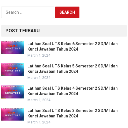
Search
for:
POST TERBARU
Latihan Soal UTS Kelas 6 Semester 2 SD/MI dan
Kunci Jawaban Tahun 2024
March 1, 2024
Latihan Soal UTS Kelas 5 Semester 2 SD/MI dan
Kunci Jawaban Tahun 2024
March 1, 2024
Latihan Soal UTS Kelas 4 Semester 2 SD/MI dan
Kunci Jawaban Tahun 2024
March 1, 2024
Latihan Soal UTS Kelas 3 Semester 2 SD/MI dan
Kunci Jawaban Tahun 2024
March 1, 2024