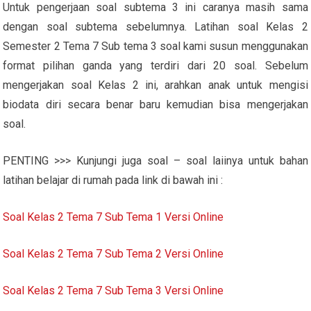
Untuk pengerjaan soal subtema 3 ini caranya masih sama
dengan soal subtema sebelumnya. Latihan soal Kelas 2
Semester 2 Tema 7 Sub tema 3 soal kami susun menggunakan
format pilihan ganda yang terdiri dari 20 soal. Sebelum
mengerjakan soal Kelas 2 ini, arahkan anak untuk mengisi
biodata diri secara benar baru kemudian bisa mengerjakan
soal.
PENTING >>> Kunjungi juga soal – soal laiinya untuk bahan
latihan belajar di rumah pada link di bawah ini :
Soal Kelas 2 Tema 7 Sub Tema 1 Versi Online
Soal Kelas 2 Tema 7 Sub Tema 2 Versi Online
Soal Kelas 2 Tema 7 Sub Tema 3 Versi Online