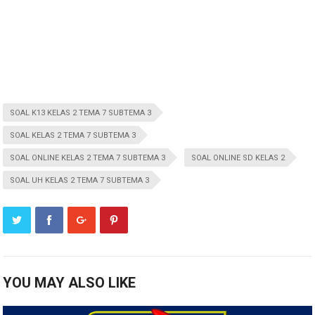
SOAL K13 KELAS 2 TEMA 7 SUBTEMA 3
SOAL KELAS 2 TEMA 7 SUBTEMA 3
SOAL ONLINE KELAS 2 TEMA 7 SUBTEMA 3
SOAL ONLINE SD KELAS 2
SOAL UH KELAS 2 TEMA 7 SUBTEMA 3
YOU MAY ALSO LIKE