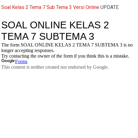
Soal Kelas 2 Tema 7 Sub Tema 3 Versi Online
UPDATE