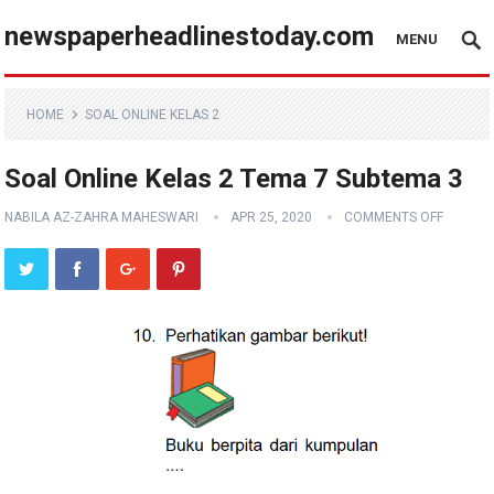
newspaperheadlinestoday.com
MENU
HOME
SOAL ONLINE KELAS 2
Soal Online Kelas 2 Tema 7 Subtema 3
NABILA AZ-ZAHRA MAHESWARI
APR 25, 2020
COMMENTS OFF