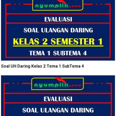
Soal UH Daring Kelas 2 Tema 1 SubTema 4