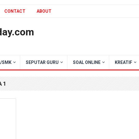
CONTACT
ABOUT
day.com
/SMK
SEPUTAR GURU
SOAL ONLINE
KREATIF
 1