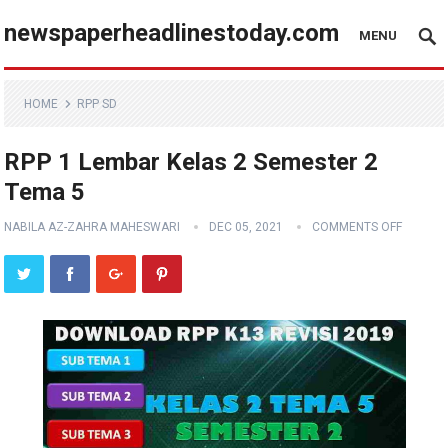
newspaperheadlinestoday.com
MENU
HOME
RPP SD
RPP 1 Lembar Kelas 2 Semester 2
Tema 5
NABILA AZ-ZAHRA MAHESWARI
DEC 05, 2021
COMMENTS OFF