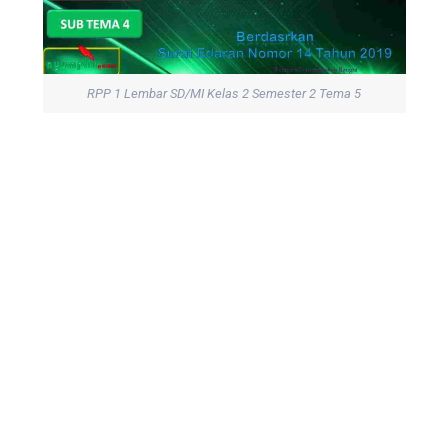
RPP 1 Lembar SD/MI Kelas 2 Semester 2 Tema 5