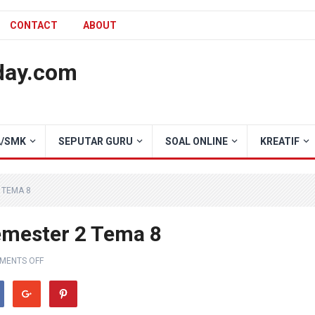
CONTACT
ABOUT
day.com
/SMK
SEPUTAR GURU
SOAL ONLINE
KREATIF
 TEMA 8
emester 2 Tema 8
MENTS OFF