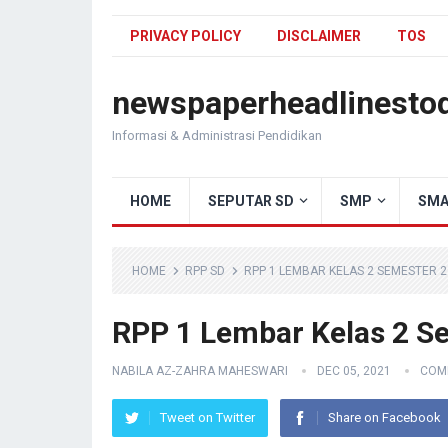
PRIVACY POLICY
DISCLAIMER
TOS
newspaperheadlinesto
Informasi & Administrasi Pendidikan
HOME
SEPUTAR SD
SMP
SMA
HOME
RPP SD
RPP 1 LEMBAR KELAS 2 SEMESTER 2
RPP 1 Lembar Kelas 2 S
NABILA AZ-ZAHRA MAHESWARI
DEC 05, 2021
COM
Tweet on Twitter
Share on Facebook