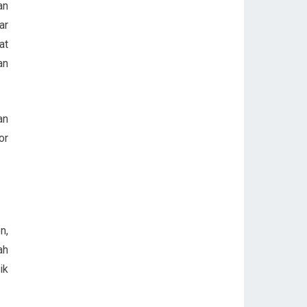
an
ar
at
an
an
or
n,
ah
ik