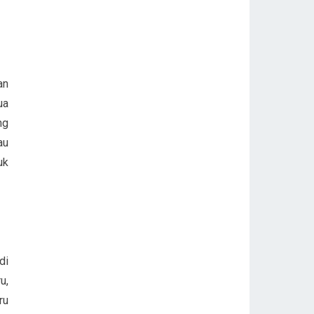
an
ua
ng
au
uk
di
u,
ru