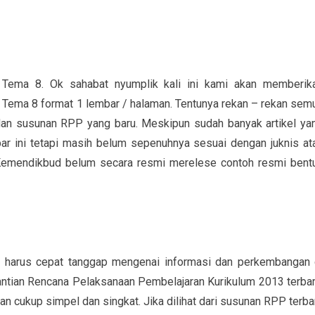
ma 8. Ok sahabat nyumplik kali ini kami akan memberik
 Tema 8 format 1 lembar / halaman. Tentunya rekan – rekan sem
dan susunan RPP yang baru. Meskipun sudah banyak artikel ya
ini tetapi masih belum sepenuhnya sesuai dengan juknis at
Kemendikbud belum secara resmi merelese contoh resmi bent
ta harus cepat tanggap mengenai informasi dan perkembangan 
antian Rencana Pelaksanaan Pembelajaran Kurikulum 2013 terbar
n cukup simpel dan singkat. Jika dilihat dari susunan RPP terba