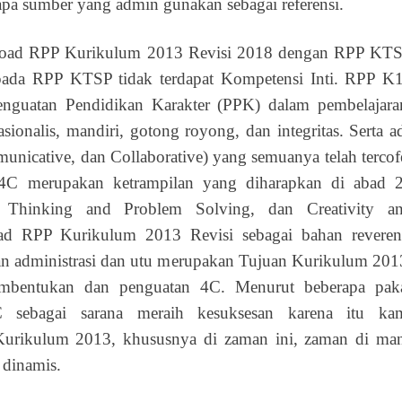
pa sumber yang admin gunakan sebagai referensi.
nload RPP Kurikulum 2013 Revisi 2018 dengan RPP KT
pada RPP KTSP tidak terdapat Kompetensi Inti. RPP K
nguatan Pendidikan Karakter (PPK) dalam pembelajara
asionalis, mandiri, gotong royong, dan integritas. Serta a
mmunicative, dan Collaborative) yang semuanya telah tercof
4C merupakan ketrampilan yang diharapkan di abad 
al Thinking and Problem Solving, dan Creativity a
d RPP Kurikulum 2013 Revisi sebagai bahan reveren
n administrasi dan utu merupakan Tujuan Kurikulum 201
 pembentukan dan penguatan 4C. Menurut beberapa pak
C sebagai sarana meraih kesuksesan karena itu ka
Kurikulum 2013, khususnya di zaman ini, zaman di ma
 dinamis.