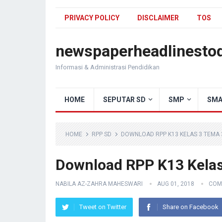
PRIVACY POLICY
DISCLAIMER
TOS
newspaperheadlinesto
Informasi & Administrasi Pendidikan
HOME
SEPUTAR SD
SMP
SMA
HOME
RPP SD
DOWNLOAD RPP K13 KELAS 3 TEMA 3
Download RPP K13 Kelas
NABILA AZ-ZAHRA MAHESWARI
AUG 01, 2018
COM
Tweet on Twitter
Share on Facebook