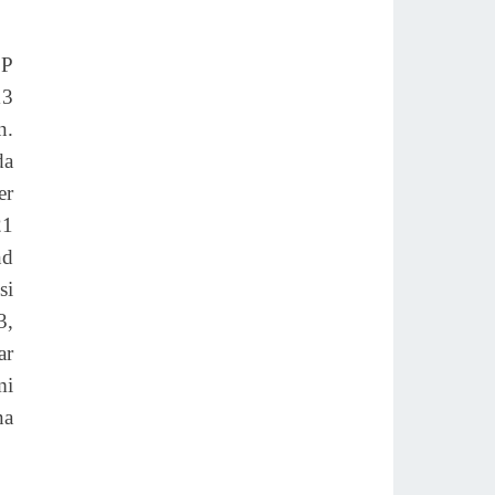
SP
13
n.
da
er
21
nd
si
3,
ar
mi
na