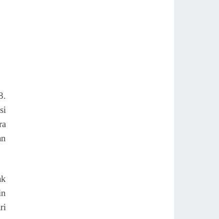
8.
si
ra
an
ak
in
ri