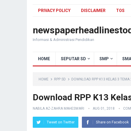
PRIVACY POLICY
DISCLAIMER
TOS
newspaperheadlinesto
Informasi & Administrasi Pendidikan
HOME
SEPUTAR SD
SMP
SMA
HOME
RPP SD
DOWNLOAD RPP K13 KELAS 3 TEMA 2
Download RPP K13 Kelas
NABILA AZ-ZAHRA MAHESWARI
AUG 01, 2018
COM
Tweet on Twitter
Share on Facebook