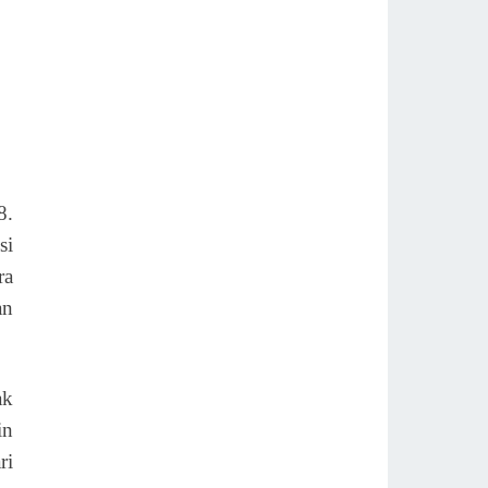
8.
si
ra
an
ak
in
ri