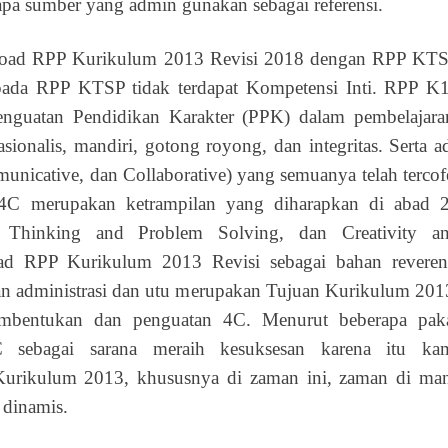
pa sumber yang admin gunakan sebagai referensi.
nload RPP Kurikulum 2013 Revisi 2018 dengan RPP KT
pada RPP KTSP tidak terdapat Kompetensi Inti. RPP K
nguatan Pendidikan Karakter (PPK) dalam pembelajara
asionalis, mandiri, gotong royong, dan integritas. Serta a
mmunicative, dan Collaborative) yang semuanya telah tercof
4C merupakan ketrampilan yang diharapkan di abad 
al Thinking and Problem Solving, dan Creativity a
d RPP Kurikulum 2013 Revisi sebagai bahan reveren
n administrasi dan utu merupakan Tujuan Kurikulum 201
 pembentukan dan penguatan 4C. Menurut beberapa pak
C sebagai sarana meraih kesuksesan karena itu ka
Kurikulum 2013, khususnya di zaman ini, zaman di ma
 dinamis.