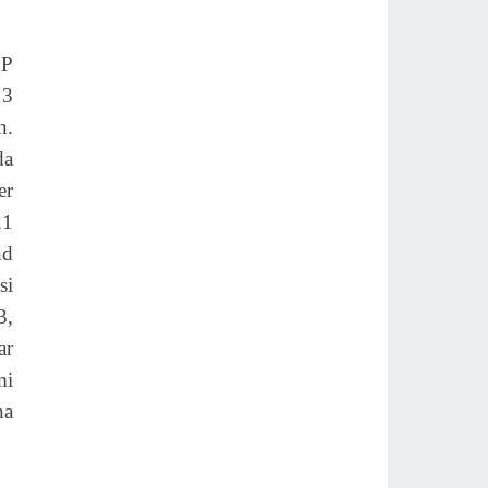
SP
13
n.
da
er
21
nd
si
3,
ar
mi
na