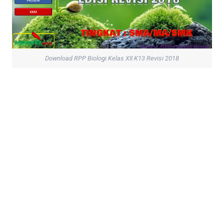
Download RPP Biologi Kelas XII K13 Revisi 2018