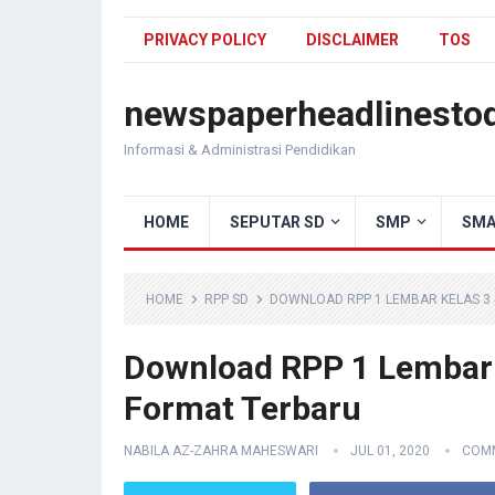
PRIVACY POLICY
DISCLAIMER
TOS
newspaperheadlinesto
Informasi & Administrasi Pendidikan
HOME
SEPUTAR SD
SMP
SMA
HOME
RPP SD
DOWNLOAD RPP 1 LEMBAR KELAS 3
Download RPP 1 Lembar 
Format Terbaru
NABILA AZ-ZAHRA MAHESWARI
JUL 01, 2020
COMM