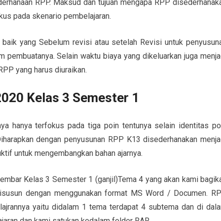
ederhanaan RPP. Maksud dan tujuan mengapa RPP disederhanak
okus pada skenario pembelajaran.
baik yang Sebelum revisi atau setelah Revisi untuk penyusun
 pembuatanya. Selain waktu biaya yang dikeluarkan juga menja
RPP yang harus diuraikan.
2020 Kelas 3 Semester 1
a hanya terfokus pada tiga poin tentunya selain identitas po
i. Diharapkan dengan penyusunan RPP K13 disederhanakan menja
duktif untuk mengembangkan bahan ajarnya.
Lembar Kelas 3 Semester 1 (ganjil)Tema 4 yang akan kami bagik
 disusun dengan menggunakan format MS Word / Documen. R
lajrannya yaitu didalam 1 tema terdapat 4 subtema dan di dal
ajaran dan kami satukan kedalam folder RAR.