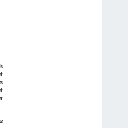
la
ah
pa
ah
an
pa