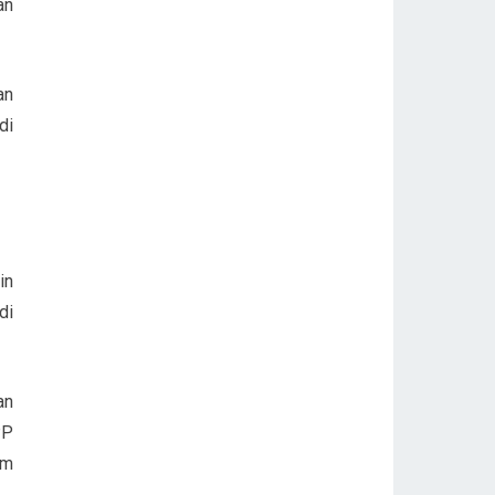
an
an
di
in
di
an
PP
am