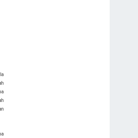
la
ah
pa
ah
an
pa