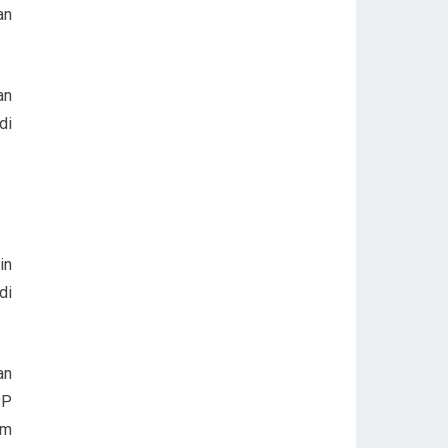
an
an
di
in
di
an
PP
am