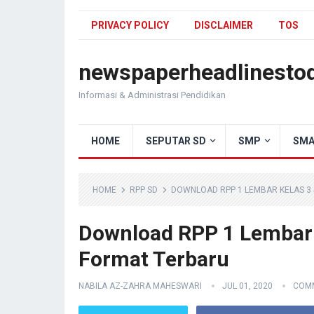
PRIVACY POLICY
DISCLAIMER
TOS
newspaperheadlinesto
Informasi & Administrasi Pendidikan
HOME
SEPUTAR SD
SMP
SMA
HOME
RPP SD
DOWNLOAD RPP 1 LEMBAR KELAS 3
Download RPP 1 Lembar 
Format Terbaru
NABILA AZ-ZAHRA MAHESWARI
JUL 01, 2020
COMM