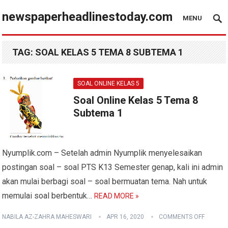
newspaperheadlinestoday.com
MENU
TAG:
SOAL KELAS 5 TEMA 8 SUBTEMA 1
SOAL ONLINE KELAS 5
Soal Online Kelas 5 Tema 8
Subtema 1
Nyumplik.com – Setelah admin Nyumplik menyelesaikan
postingan soal – soal PTS K13 Semester genap, kali ini admin
akan mulai berbagi soal – soal bermuatan tema. Nah untuk
memulai soal berbentuk…
READ MORE »
NABILA AZ-ZAHRA MAHESWARI
APR 16, 2020
COMMENTS OFF