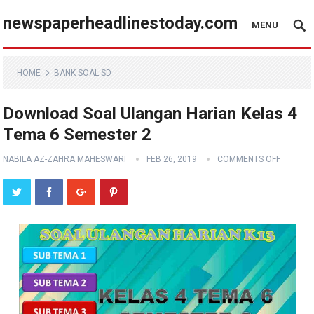
newspaperheadlinestoday.com
MENU
HOME
BANK SOAL SD
Download Soal Ulangan Harian Kelas 4
Tema 6 Semester 2
NABILA AZ-ZAHRA MAHESWARI
FEB 26, 2019
COMMENTS OFF