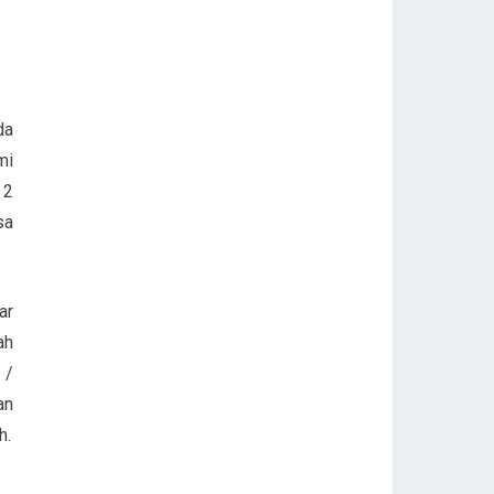
da
mi
 2
sa
ar
ah
 /
an
h.