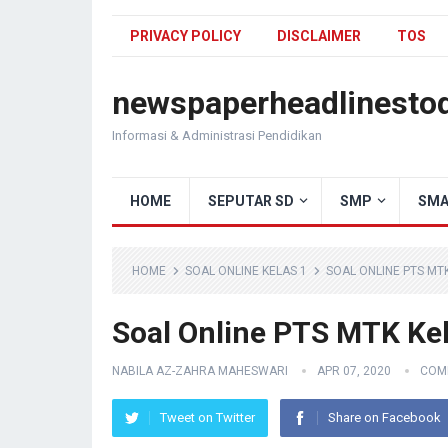
PRIVACY POLICY
DISCLAIMER
TOS
newspaperheadlinesto
Informasi & Administrasi Pendidikan
HOME
SEPUTAR SD
SMP
SMA
HOME
SOAL ONLINE KELAS 1
SOAL ONLINE PTS MT
Soal Online PTS MTK Ke
NABILA AZ-ZAHRA MAHESWARI
APR 07, 2020
COM
Tweet on Twitter
Share on Facebook