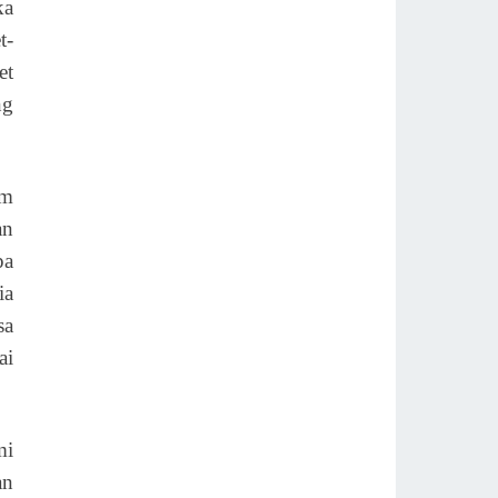
ka
t-
et
ng
am
an
pa
ia
sa
ai
mi
an