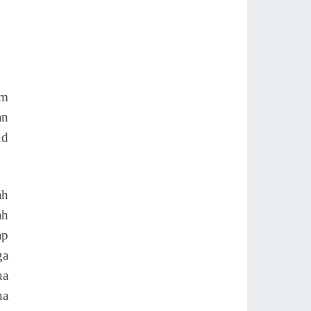
um
an
ud
ah
ah
ap
ga
ua
na