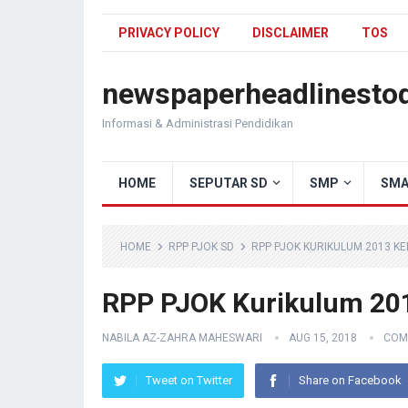
PRIVACY POLICY
DISCLAIMER
TOS
newspaperheadlinesto
Informasi & Administrasi Pendidikan
HOME
SEPUTAR SD
SMP
SMA
HOME
RPP PJOK SD
RPP PJOK KURIKULUM 2013 KEL
RPP PJOK Kurikulum 201
NABILA AZ-ZAHRA MAHESWARI
AUG 15, 2018
COM
Tweet on Twitter
Share on Facebook