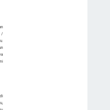
an
 /
u.
un
ya
mi
di
u,
ru