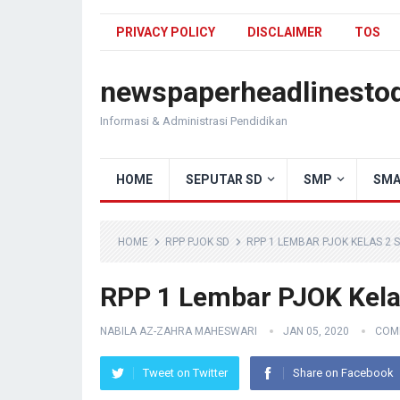
PRIVACY POLICY
DISCLAIMER
TOS
newspaperheadlinesto
Informasi & Administrasi Pendidikan
HOME
SEPUTAR SD
SMP
SMA
HOME
RPP PJOK SD
RPP 1 LEMBAR PJOK KELAS 2 
RPP 1 Lembar PJOK Kela
NABILA AZ-ZAHRA MAHESWARI
JAN 05, 2020
COM
Tweet on Twitter
Share on Facebook