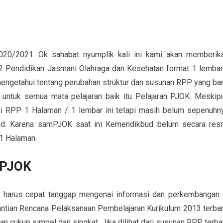
0/2021. Ok sahabat nyumplik kali ini kami akan memberik
 2 Pendidikan Jasmani Olahraga dan Kesehatan format 1 lembar
engetahui tentang perubahan struktur dan susunan RPP yang bar
n untuk semua mata pelajaran baik itu Pelajaran PJOK. Meskip
 RPP 1 Halaman / 1 lembar ini tetapi masih belum sepenuhn
ud. Karena samPJOK saat ini Kemendikbud belum secara res
1 Halaman.
 PJOK
ta harus cepat tanggap mengenai informasi dan perkembangan 
antian Rencana Pelaksanaan Pembelajaran Kurikulum 2013 terbar
n cukup simpel dan singkat. Jika dilihat dari susunan RPP terba