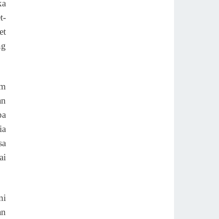
ka
t-
et
ng
am
an
pa
ia
sa
ai
mi
an