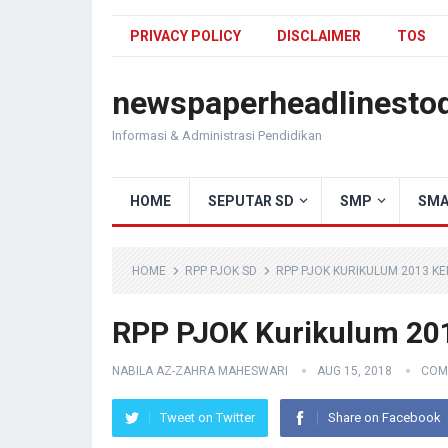
PRIVACY POLICY
DISCLAIMER
TOS
newspaperheadlinesto
Informasi & Administrasi Pendidikan
HOME
SEPUTAR SD
SMP
SMA
HOME
RPP PJOK SD
RPP PJOK KURIKULUM 2013 KEL
RPP PJOK Kurikulum 201
NABILA AZ-ZAHRA MAHESWARI
AUG 15, 2018
COM
Tweet on Twitter
Share on Facebook