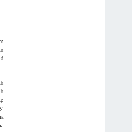
um
an
ud
ah
ah
ap
ga
ua
na