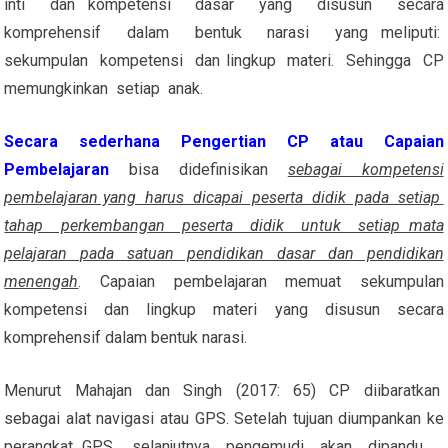
inti dan kompetensi dasar yang disusun secara
komprehensif dalam bentuk narasi yang meliputi:
sekumpulan kompetensi dan lingkup materi. Sehingga CP
memungkinkan setiap anak.
Secara sederhana Pengertian CP atau Capaian
Pembelajaran
bisa didefinisikan
sebagai kompetensi
pembelajaran yang harus dicapai peserta didik pada setiap
tahap perkembangan peserta didik untuk setiap mata
pelajaran pada satuan pendidikan dasar dan pendidikan
menengah
. Capaian pembelajaran memuat sekumpulan
kompetensi dan lingkup materi yang disusun secara
komprehensif dalam bentuk narasi.
Menurut Mahajan dan Singh (2017: 65) CP diibaratkan
sebagai alat navigasi atau GPS. Setelah tujuan diumpankan ke
perangkat GPS, selanjutnya pengemudi akan dipandu