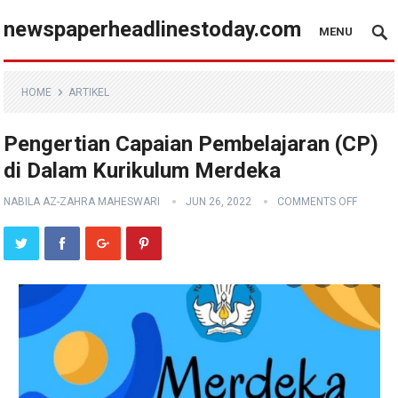
newspaperheadlinestoday.com
MENU
HOME
ARTIKEL
Pengertian Capaian Pembelajaran (CP)
di Dalam Kurikulum Merdeka
NABILA AZ-ZAHRA MAHESWARI
JUN 26, 2022
COMMENTS OFF