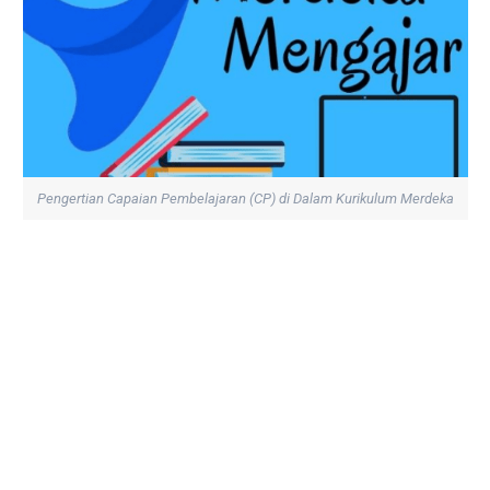
Pengertian Capaian Pembelajaran (CP) di Dalam Kurikulum Merdeka