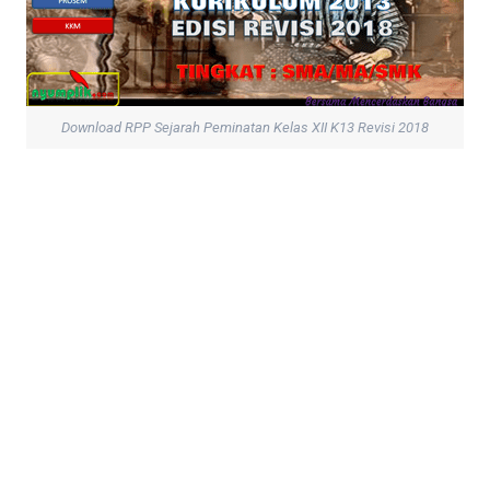
Download RPP Sejarah Peminatan Kelas XII K13 Revisi 2018