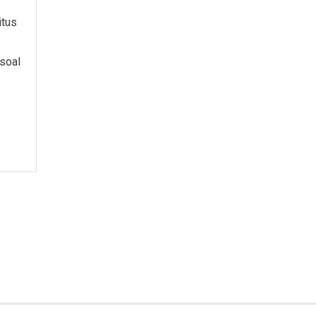
itus
soal