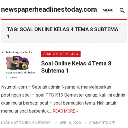
newspaperheadlinestoday.com
MENU
TAG:
SOAL ONLINE KELAS 4 TEMA 8 SUBTEMA
1
SOAL ONLINE KELAS 4
Soal Online Kelas 4 Tema 8
Subtema 1
Nyumpli.com – Setelah admin Nyumplik menyelesaikan
postingan soal – soal PTS K13 Semester genap, kali ini admin
akan mulai berbagi soal – soal bermuatan tema. Nah untuk
memulai soal berbentuk…
READ MORE »
NABILA AZ-ZAHRA MAHESWARI
APR 16, 2020
COMMENTS OFF