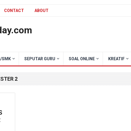
CONTACT
ABOUT
day.com
/SMK
SEPUTAR GURU
SOAL ONLINE
KREATIF
ESTER 2
S
2