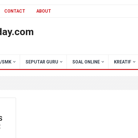
CONTACT
ABOUT
day.com
/SMK
SEPUTAR GURU
SOAL ONLINE
KREATIF
S
2