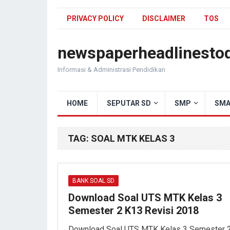
PRIVACY POLICY
DISCLAIMER
TOS
newspaperheadlinesto
Informasi & Administrasi Pendidikan
HOME
SEPUTAR SD
SMP
SMA
TAG:
SOAL MTK KELAS 3
BANK SOAL SD
Download Soal UTS MTK Kelas 3
Semester 2 K13 Revisi 2018
Download Soal UTS MTK Kelas 3 Semester 