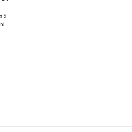
s 5
ni