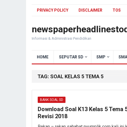
PRIVACY POLICY
DISCLAIMER
TOS
newspaperheadlinesto
Informasi & Administrasi Pendidikan
HOME
SEPUTAR SD
SMP
SMA
TAG:
SOAL KELAS 5 TEMA 5
BANK SOAL SD
Download Soal K13 Kelas 5 Tema 
Revisi 2018
Rekan – rekan sahabat nyumplik.com kali ini 