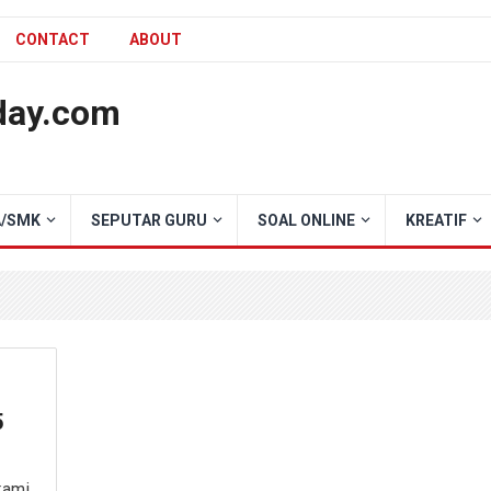
CONTACT
ABOUT
day.com
/SMK
SEPUTAR GURU
SOAL ONLINE
KREATIF
5
kami