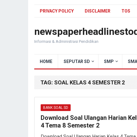
PRIVACY POLICY
DISCLAIMER
TOS
newspaperheadlinesto
Informasi & Administrasi Pendidikan
HOME
SEPUTAR SD
SMP
SMA
TAG:
SOAL KELAS 4 SEMESTER 2
BANK SOAL SD
Download Soal Ulangan Harian Ke
4 Tema 8 Semester 2
Download Soal Ulangan Harian Kelas 4 Tema