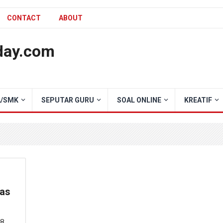
CONTACT
ABOUT
day.com
/SMK
SEPUTAR GURU
SOAL ONLINE
KREATIF
las
 8