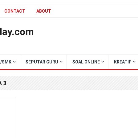
CONTACT
ABOUT
day.com
/SMK
SEPUTAR GURU
SOAL ONLINE
KREATIF
 3