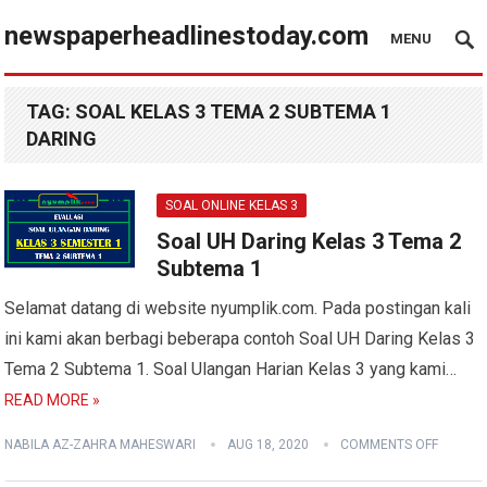
newspaperheadlinestoday.com
MENU
TAG:
SOAL KELAS 3 TEMA 2 SUBTEMA 1
DARING
SOAL ONLINE KELAS 3
Soal UH Daring Kelas 3 Tema 2
Subtema 1
Selamat datang di website nyumplik.com. Pada postingan kali
ini kami akan berbagi beberapa contoh Soal UH Daring Kelas 3
Tema 2 Subtema 1. Soal Ulangan Harian Kelas 3 yang kami…
READ MORE »
NABILA AZ-ZAHRA MAHESWARI
AUG 18, 2020
COMMENTS OFF