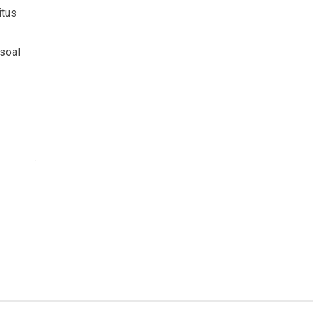
itus
soal