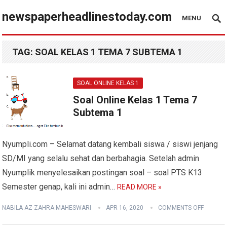
newspaperheadlinestoday.com
MENU
TAG:
SOAL KELAS 1 TEMA 7 SUBTEMA 1
SOAL ONLINE KELAS 1
Soal Online Kelas 1 Tema 7
Subtema 1
Nyumpli.com – Selamat datang kembali siswa / siswi jenjang
SD/MI yang selalu sehat dan berbahagia. Setelah admin
Nyumplik menyelesaikan postingan soal – soal PTS K13
Semester genap, kali ini admin…
READ MORE »
NABILA AZ-ZAHRA MAHESWARI
APR 16, 2020
COMMENTS OFF