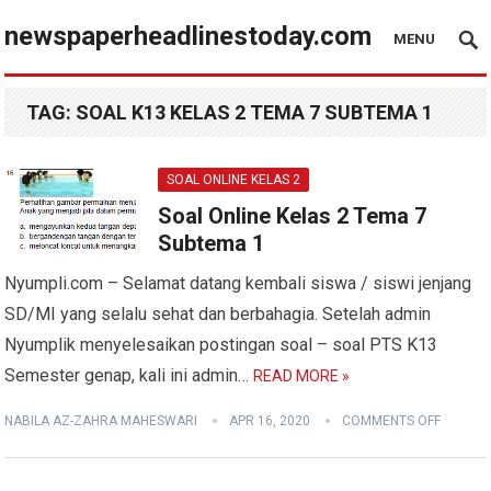
newspaperheadlinestoday.com
MENU
TAG:
SOAL K13 KELAS 2 TEMA 7 SUBTEMA 1
SOAL ONLINE KELAS 2
Soal Online Kelas 2 Tema 7
Subtema 1
Nyumpli.com – Selamat datang kembali siswa / siswi jenjang
SD/MI yang selalu sehat dan berbahagia. Setelah admin
Nyumplik menyelesaikan postingan soal – soal PTS K13
Semester genap, kali ini admin…
READ MORE »
NABILA AZ-ZAHRA MAHESWARI
APR 16, 2020
COMMENTS OFF