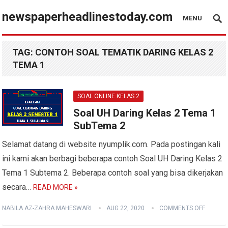
newspaperheadlinestoday.com
MENU
TAG:
CONTOH SOAL TEMATIK DARING KELAS 2
TEMA 1
SOAL ONLINE KELAS 2
Soal UH Daring Kelas 2 Tema 1
SubTema 2
Selamat datang di website nyumplik.com. Pada postingan kali
ini kami akan berbagi beberapa contoh Soal UH Daring Kelas 2
Tema 1 Subtema 2. Beberapa contoh soal yang bisa dikerjakan
secara…
READ MORE »
NABILA AZ-ZAHRA MAHESWARI
AUG 22, 2020
COMMENTS OFF