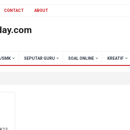
CONTACT
ABOUT
day.com
/SMK
SEPUTAR GURU
SOAL ONLINE
KREATIF
 K13