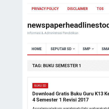
PRIVACY POLICY
DISCLAIMER
TOS
newspaperheadlinesto
Informasi & Administrasi Pendidikan
HOME
SEPUTAR SD
SMP
SMA
TAG:
BUKU SEMESTER 1
BUKU SD
Download Gratis Buku Guru K13 K
4 Semester 1 Revisi 2017
Assalamualaikum warahmatullahi wabarakatu