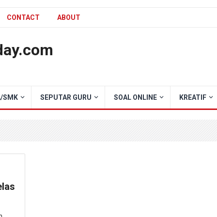
CONTACT
ABOUT
day.com
/SMK
SEPUTAR GURU
SOAL ONLINE
KREATIF
elas
h