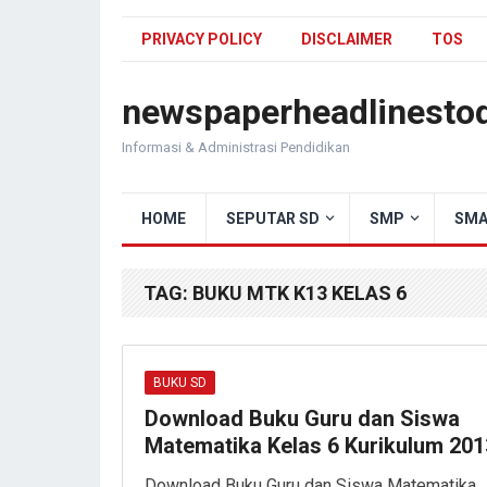
PRIVACY POLICY
DISCLAIMER
TOS
newspaperheadlinesto
Informasi & Administrasi Pendidikan
HOME
SEPUTAR SD
SMP
SMA
TAG:
BUKU MTK K13 KELAS 6
BUKU SD
Download Buku Guru dan Siswa
Matematika Kelas 6 Kurikulum 201
Download Buku Guru dan Siswa Matematika