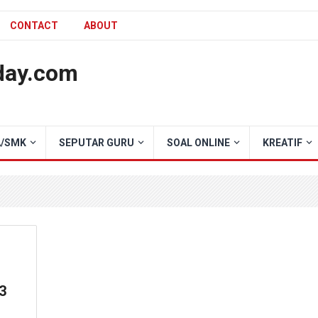
CONTACT
ABOUT
day.com
/SMK
SEPUTAR GURU
SOAL ONLINE
KREATIF
3