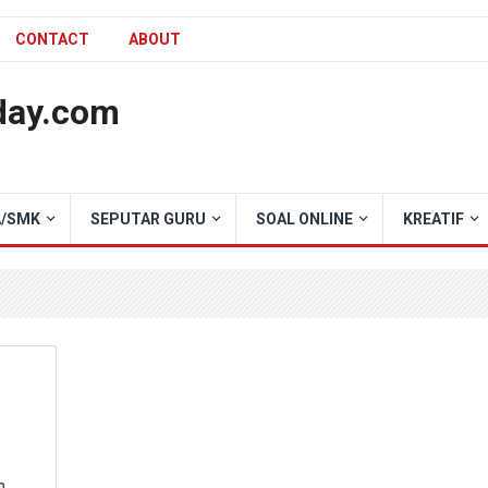
CONTACT
ABOUT
day.com
/SMK
SEPUTAR GURU
SOAL ONLINE
KREATIF
h