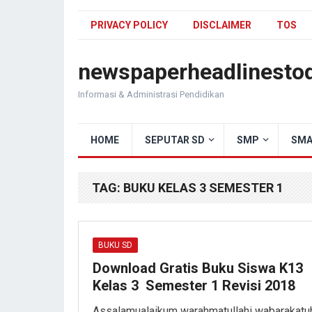
PRIVACY POLICY
DISCLAIMER
TOS
newspaperheadlinesto
Informasi & Administrasi Pendidikan
HOME
SEPUTAR SD
SMP
SMA
TAG:
BUKU KELAS 3 SEMESTER 1
BUKU SD
Download Gratis Buku Siswa K13
Kelas 3 Semester 1 Revisi 2018
Assalamualaikum warahmatullahi wabarakatu