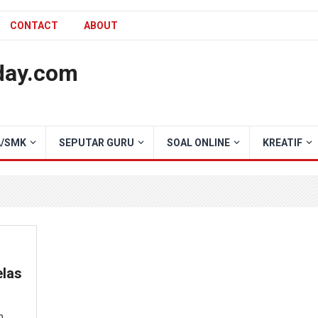
CONTACT
ABOUT
day.com
/SMK
SEPUTAR GURU
SOAL ONLINE
KREATIF
elas
h