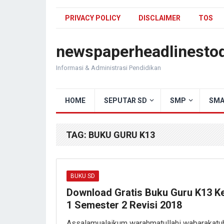
PRIVACY POLICY
DISCLAIMER
TOS
newspaperheadlinesto
Informasi & Administrasi Pendidikan
HOME
SEPUTAR SD
SMP
SMA
TAG:
BUKU GURU K13
BUKU SD
Download Gratis Buku Guru K13 K
1 Semester 2 Revisi 2018
Assalamualaikum warahmatullahi wabarakatu