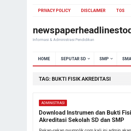
PRIVACY POLICY
DISCLAIMER
TOS
newspaperheadlinesto
Informasi & Administrasi Pendidikan
HOME
SEPUTAR SD
SMP
SMA
TAG:
BUKTI FISIK AKREDITASI
ADMINISTRASI
Download Instrumen dan Bukti Fis
Akreditasi Sekolah SD dan SMP
Rekan-rekan nyumplik.com kali ini admin aka