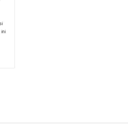
si
ini