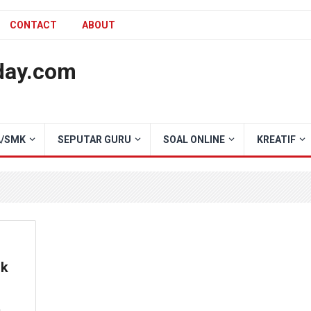
CONTACT
ABOUT
day.com
/SMK
SEPUTAR GURU
SOAL ONLINE
KREATIF
ik
n